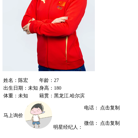
姓名
：
陈宏
年龄
：
27
出生日期
：
未知
身高
：
180
体重
：
未知
籍贯
：
黑龙江.哈尔滨
电话：
点击复制
马上询价
微信：
点击复制
明星经纪人：