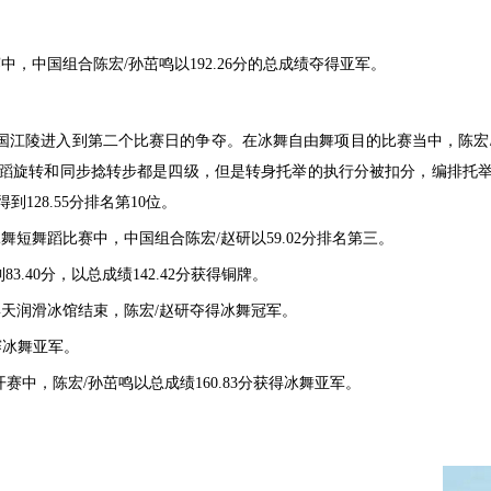
赛中，中国组合陈宏/孙茁鸣以192.26分的总成绩夺得亚军。
标赛，在韩国江陵进入到第二个比赛日的争夺。在冰舞自由舞项目的比赛当中
蹈旋转和同步捻转步都是四级，但是转身托举的执行分被扣分，编排托
得到128.55分排名第10位。
冰舞短舞蹈比赛中，中国组合陈宏/赵研以59.02分排名第三。
3.40分，以总成绩142.42分获得铜牌。
滨天润滑冰馆结束，陈宏/赵研夺得冰舞冠军。
奖赛冰舞亚军。
开赛中，陈宏/孙茁鸣以总成绩160.83分获得冰舞亚军。