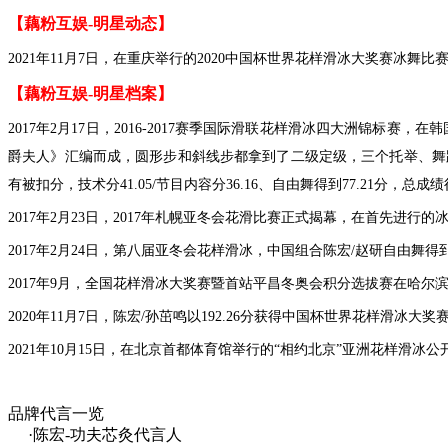
【藕粉互娱-明星动态】
2021年11月7日，在重庆举行的2020中国杯世界花样滑冰大奖赛冰舞比
【
藕粉互娱-
明星档案】
2017年2月17日，2016-2017赛季国际滑联花样滑冰四大洲锦
爵夫人》汇编而成，圆形步和斜线步都拿到了二级定级，三个托举、舞
有被扣分，技术分41.05/节目内容分36.16、自由舞得到77.21分，总成绩
2017年2月23日，2017年札幌亚冬会花滑比赛正式揭幕，在首先进行的
2017年2月24日，第八届亚冬会花样滑冰，中国组合陈宏/赵研自由舞得到8
2017年9月，全国花样滑冰大奖赛暨首站平昌冬奥会积分选拔赛在哈尔
2020年11月7日，陈宏/孙茁鸣以192.26分获得中国杯世界花样滑冰大
2021年10月15日，在北京首都体育馆举行的“相约北京”亚洲花样滑冰公
品牌代言一览
·陈宏-功夫芯灸代言人